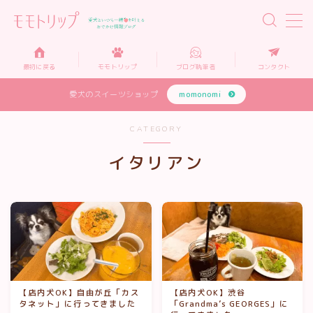
MENU
最初に戻る
モモトリップ
ブログ執筆者
コンタクト
愛犬のスイーツショップ
momonomi
モモトリップとは…
CATEGORY
犬と泊まれるホテル
イタリアン
犬と入れるカフェ
犬と楽しめる施設
犬グッズ・情報
リンク集
【店内犬OK】自由が丘「カス
【店内犬OK】渋谷
タネット」に行ってきました
「Grandma’s GEORGES」に