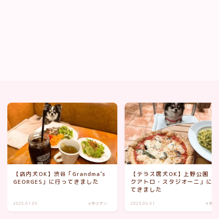
【店内犬OK】渋谷「Grandma’s
【テラス席犬OK】上野公園「
GEORGES」に行ってきました
クアトロ・スタジオーニ」に
てきました
2025.01.05
イタリアン
2023.09.01
イタリ
Follow Me