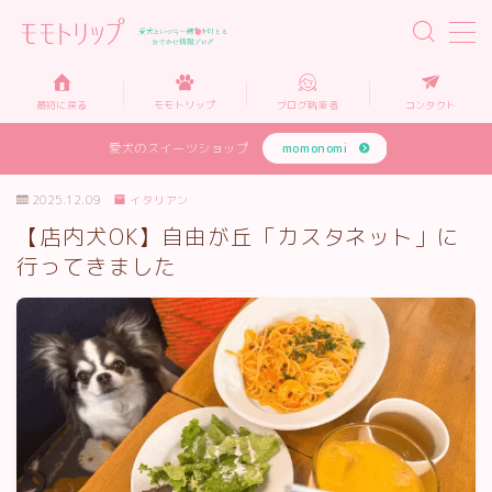
MENU
最初に戻る
モモトリップ
ブログ執筆者
コンタクト
愛犬のスイーツショップ
momonomi
モモトリップとは…
2025.12.09
イタリアン
犬と泊まれるホテル
【店内犬OK】自由が丘「カスタネット」に
行ってきました
犬と入れるカフェ
犬と楽しめる施設
犬グッズ・情報
リンク集