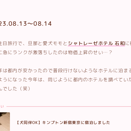
.08.13〜08.14
生日旅行で、旦那と愛犬モモと
シャトレーゼホテル 石和
に
に急にランクが激落ちしたのは物価上昇のせい…？
年は都内が安かったので普段行けないようなホテルに泊ま
ようになった今年は、同じように都内のホテルを調べていた
んでした（笑）
たい
【犬同伴OK】キンプトン新宿東京に宿泊しました