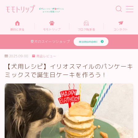
MENU
最初に戻る
モモトリップ
ブログ執筆者
コンタクト
愛犬のスイーツショップ
momonomi
モモトリップとは…
2025.09.08
商品レビュー
犬と泊まれるホテル
【犬用レシピ】イリオスマイルのパンケーキ
ミックスで誕生日ケーキを作ろう！
犬と入れるカフェ
犬と楽しめる施設
犬グッズ・情報
リンク集