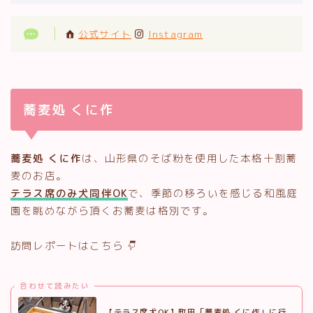
公式サイト
Instagram
蕎麦処 くに作
蕎麦処 くに作
は、山形県のそば粉を使用した本格十割蕎
麦のお店。
テラス席のみ犬同伴OK
で、季節の移ろいを感じる和風庭
園を眺めながら頂くお蕎麦は格別です。
訪問レポートはこちら
合わせて読みたい
【テラス席犬OK】町田「蕎麦処 くに作」に行