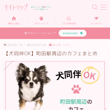
MENU
最初に戻る
モモトリップ
ブログ執筆者
コンタクト
愛犬のスイーツショップ
momonomi
モモトリップとは…
2023.01.10
2025.07.08
まとめ・リスト
犬と泊まれるホテル
【犬同伴OK】町田駅周辺のカフェまとめ
犬と入れるカフェ
犬と楽しめる施設
犬グッズ・情報
リンク集